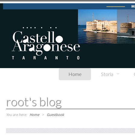
Skip to main content
Home
Storia
root's blog
You are here:
Home
>
Guestbook