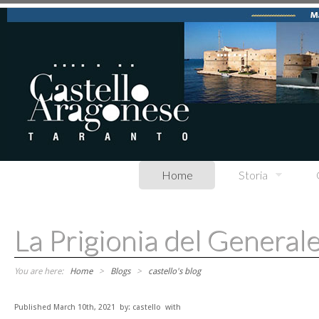
Skip to main content
Home
Storia
La Prigionia del Genera
You are here:
Home
>
Blogs
>
castello's blog
Published March 10th, 2021
by:
castello
with